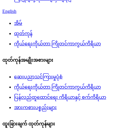
English
အိမ်
ထုတ်ကုန်
ကိုယ်ရေးကိုယ်တာ ကြိုတင်ကာကွယ်ကိရိယာ
ထုတ်ကုန်အမျိုးအစားများ
ဆေးပညာသင်ကြားမှုပုံစံ
ကိုယ်ရေးကိုယ်တာ ကြိုတင်ကာကွယ်ကိရိယာ
ပြန်လည်ထူထောင်ရေး ကိရိယာနှင့် စက်ကိရိယာ
အားကစားပစ္စည်းများ
ထူးခြားချက် ထုတ်ကုန်များ