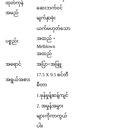
ထုတ်ကုန်
ဆေးဘက်ဝင်
အမည်
မျက်နှာဖုံး
ယက်မဟုတ်သော
အထည် +
ပစ္စည်း
Melblown
အထည်
အရောင်
အပြာ+အဖြူ
17.5 X 9.5 စင်တီ
အရွယ်အစား
မီတာ
1.ဖုန်မှုန့်ဆန့်ကျင်
2. အမှုန်အမွှား
များကိုကာကွယ်
ပါ။