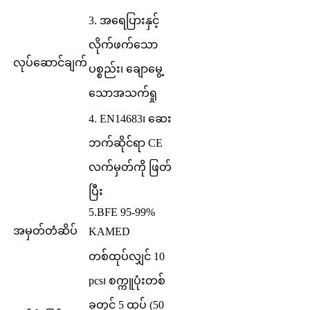
3. အရေပြားနှင့်
လိုက်ဖက်သော
လုပ်ဆောင်ချက်
ပစ္စည်း၊ ချောမွေ့
သောအသက်ရှု
4. EN14683၊ ဆေး
ဘက်ဆိုင်ရာ CE
လက်မှတ်ကို ဖြတ်
ပြီး
5.BFE 95-99%
အမှတ်တံဆိပ်
KAMED
တစ်ထုပ်လျှင် 10
pcs၊ စက္ကူပုံးတစ်
ခုတွင် 5 ထုပ် (50