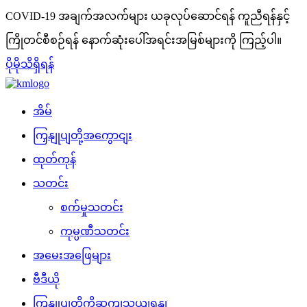
COVID-19 အချက်အလက်များ
ယခုလုပ်ဆောင်ရန် ကူညီရန်နှင့်
ကြိုတင်စီစဉ်ရန် နောက်ဆုံးပေါ်အရင်းအမြစ်များကို ကြည့်ပါ။
ပိုမိုသိရှိရန်
အိမ်
ကြှနျုပျတို့အကွောငျး
ထုတ်ကုန်
သတင်း
စက်မှုသတင်း
ကုမ္ပဏီသတင်း
အမေးအဖြေများ
ဗီဒီယို
ကြှနျုပျတို့ကိုဆကျသှယျရနျ