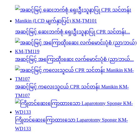
အဆင့်မြင့် ဆေးဘက်စုံ ရှေးဦးသူနာပြု CPR သင်တန်း...
အဆင့်မြင့် အကြောထိုးဆေး လက်မောင်းပုံစံ (ညာ/ဘယ်...
အဆင့်မြင့် ကလေးသူငယ် CPR သင်တန်း Manikin KM-
TM107
ကြိုတင်ဆေးကြောထားသော Laparotomy Sponge KM-
WD133