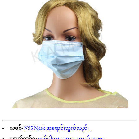
ယခင်-
N95 Mask အရောင်းသွက်သည်။
နောက်တစ်ခု:
တစ်ခါသုံး အကာအကွယ် ကာဗာ