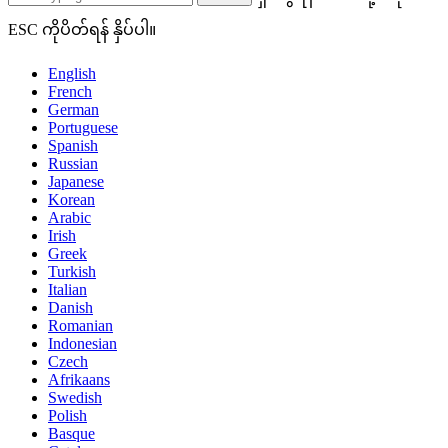
ESC ကိုပိတ်ရန် နှိပ်ပါ။
English
French
German
Portuguese
Spanish
Russian
Japanese
Korean
Arabic
Irish
Greek
Turkish
Italian
Danish
Romanian
Indonesian
Czech
Afrikaans
Swedish
Polish
Basque