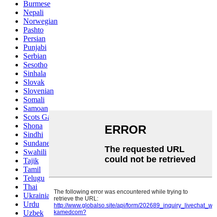
Burmese
Nepali
Norwegian
Pashto
Persian
Punjabi
Serbian
Sesotho
Sinhala
Slovak
Slovenian
Somali
Samoan
Scots Gaelic
Shona
Sindhi
Sundanese
Swahili
Tajik
Tamil
Telugu
Thai
Ukrainian
Urdu
Uzbek