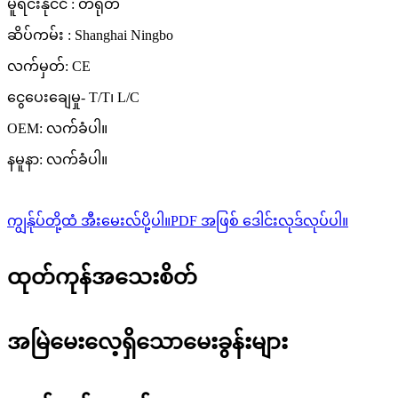
မူရင်းနိုင်ငံ : တရုတ်
ဆိပ်ကမ်း : Shanghai Ningbo
လက်မှတ်: CE
ငွေပေးချေမှု- T/T၊ L/C
OEM: လက်ခံပါ။
နမူနာ: လက်ခံပါ။
ကျွန်ုပ်တို့ထံ အီးမေးလ်ပို့ပါ။
PDF အဖြစ် ဒေါင်းလုဒ်လုပ်ပါ။
ထုတ်ကုန်အသေးစိတ်
အမြဲမေးလေ့ရှိသောမေးခွန်းများ