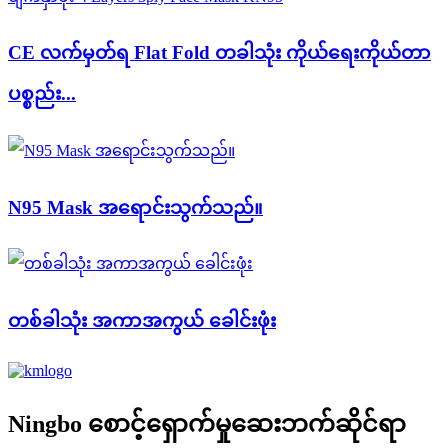
CE လက်မှတ်ရ Flat Fold တခါသုံး ကိုယ်ရေးကိုယ်တာ
ပစ္စည်း...
N95 Mask အရောင်းသွက်သည်။
တစ်ခါသုံး အကာအကွယ် ခေါင်းဖုံး
Ningbo စောင့်ရှောက်မှုဆေးဘက်ဆိုင်ရာ