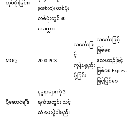
ထုပ်ပိုးခြင်း။
pcs/box)၊ တစ်ပုံး
တစ်ပုံးတွင် 40
သေတ္တာ။
သင်္ဘောဖြင့်
သင်္ဘောဖြ
ဖြစ်စေ
င့်
လေယာဉ်ဖြင့်
MOQ
2000 PCS
ကုန်ပစ္စည်း
ဖြစ်စေ Express
ပို့ခြင်း
ဖြင့်ဖြစ်စေ
နမူနာများကို 3
ပို့ဆောင်ချိန်
ရက်အတွင်း သင့်
ထံ ပေးပို့ပါမည်။