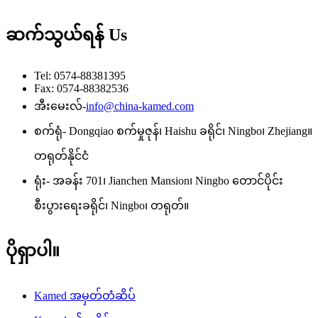
ဆက်သွယ်ရန်
Us
Tel: 0574-88381395
Fax: 0574-88382536
အီးမေးလ်-
info@china-kamed.com
စက်ရုံ- Dongqiao စက်မှုဇုန်၊ Haishu ခရိုင်၊ Ningbo၊ Zhejiang။
တရုတ်နိုင်ငံ
ရုံး- အခန်း 701၊ Jianchen Mansion၊ Ningbo တောင်ပိုင်း
စီးပွားရေးခရိုင်၊ Ningbo၊ တရုတ်။
ပိုရှာပါ။
Kamed အမှတ်တံဆိပ်